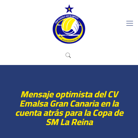
Mensaje optimista del CV
Emalsa Gran Canaria en la
cuenta atrás para la Copa de
SM La Reina