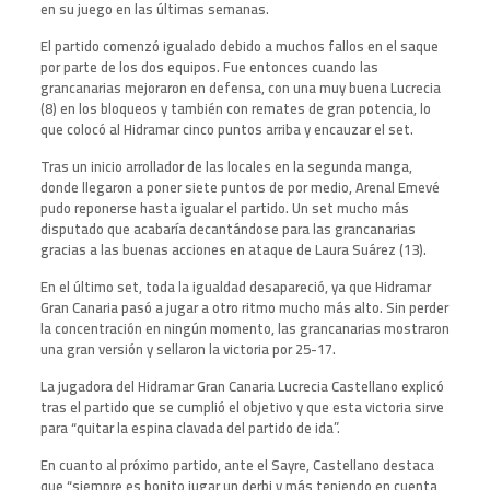
en su juego en las últimas semanas.
El partido comenzó igualado debido a muchos fallos en el saque
por parte de los dos equipos. Fue entonces cuando las
grancanarias mejoraron en defensa, con una muy buena Lucrecia
(8) en los bloqueos y también con remates de gran potencia, lo
que colocó al Hidramar cinco puntos arriba y encauzar el set.
Tras un inicio arrollador de las locales en la segunda manga,
donde llegaron a poner siete puntos de por medio, Arenal Emevé
pudo reponerse hasta igualar el partido. Un set mucho más
disputado que acabaría decantándose para las grancanarias
gracias a las buenas acciones en ataque de Laura Suárez (13).
En el último set, toda la igualdad desapareció, ya que Hidramar
Gran Canaria pasó a jugar a otro ritmo mucho más alto. Sin perder
la concentración en ningún momento, las grancanarias mostraron
una gran versión y sellaron la victoria por 25-17.
La jugadora del Hidramar Gran Canaria Lucrecia Castellano explicó
tras el partido que se cumplió el objetivo y que esta victoria sirve
para “quitar la espina clavada del partido de ida”.
En cuanto al próximo partido, ante el Sayre, Castellano destaca
que “siempre es bonito jugar un derbi y más teniendo en cuenta