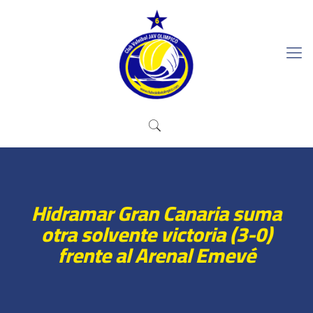
Hidramar Gran Canaria suma
otra solvente victoria (3-0)
frente al Arenal Emevé