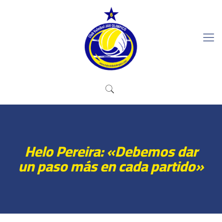
Helo Pereira: «Debemos dar
un paso más en cada partido»