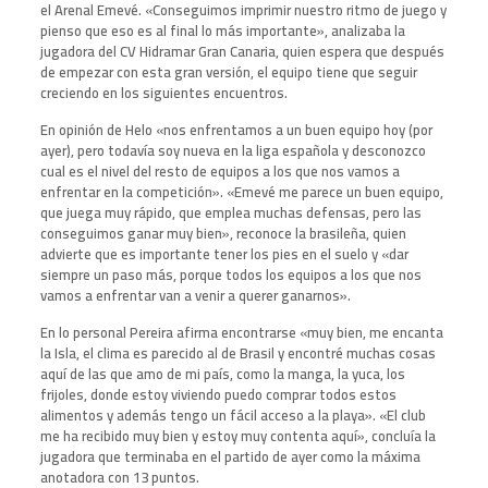
el Arenal Emevé. «Conseguimos imprimir nuestro ritmo de juego y
pienso que eso es al final lo más importante», analizaba la
jugadora del CV Hidramar Gran Canaria, quien espera que después
de empezar con esta gran versión, el equipo tiene que seguir
creciendo en los siguientes encuentros.
En opinión de Helo «nos enfrentamos a un buen equipo hoy (por
ayer), pero todavía soy nueva en la liga española y desconozco
cual es el nivel del resto de equipos a los que nos vamos a
enfrentar en la competición». «Emevé me parece un buen equipo,
que juega muy rápido, que emplea muchas defensas, pero las
conseguimos ganar muy bien», reconoce la brasileña, quien
advierte que es importante tener los pies en el suelo y «dar
siempre un paso más, porque todos los equipos a los que nos
vamos a enfrentar van a venir a querer ganarnos».
En lo personal Pereira afirma encontrarse «muy bien, me encanta
la Isla, el clima es parecido al de Brasil y encontré muchas cosas
aquí de las que amo de mi país, como la manga, la yuca, los
frijoles, donde estoy viviendo puedo comprar todos estos
alimentos y además tengo un fácil acceso a la playa». «El club
me ha recibido muy bien y estoy muy contenta aquí», concluía la
jugadora que terminaba en el partido de ayer como la máxima
anotadora con 13 puntos.