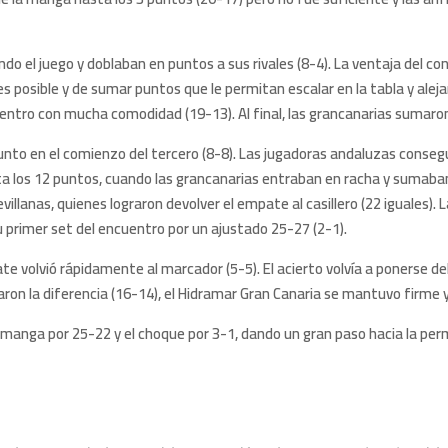
do el juego y doblaban en puntos a sus rivales (8-4). La ventaja del c
 posible y de sumar puntos que le permitan escalar en la tabla y alejar
ntro con mucha comodidad (19-13). Al final, las grancanarias sumaron
punto en el comienzo del tercero (8-8). Las jugadoras andaluzas cons
os 12 puntos, cuando las grancanarias entraban en racha y sumaban un 
 sevillanas, quienes lograron devolver el empate al casillero (22 iguales)
su primer set del encuentro por un ajustado 25-27 (2-1).
e volvió rápidamente al marcador (5-5). El acierto volvía a ponerse del
taron la diferencia (16-14), el Hidramar Gran Canaria se mantuvo firme
 la manga por 25-22 y el choque por 3-1, dando un gran paso hacia la pe