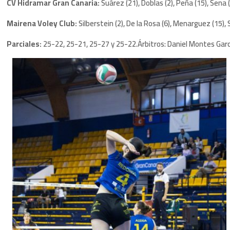
CV Hidramar Gran Canaria:
Suárez (21), Doblas (2), Peña (15), Sena
Mairena Voley Club:
Silberstein (2), De la Rosa (6), Menarguez (15),
Parciales:
25-22, 25-21, 25-27 y 25-22.Árbitros: Daniel Montes Gar