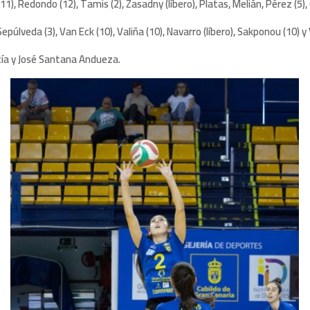
 (11), Redondo (12), Tamis (2), Zasadny (líbero), Platas, Melián, Pérez (
 Sepúlveda (3), Van Eck (10), Valiña (10), Navarro (líbero), Sakponou (10)
cía y José Santana Andueza.