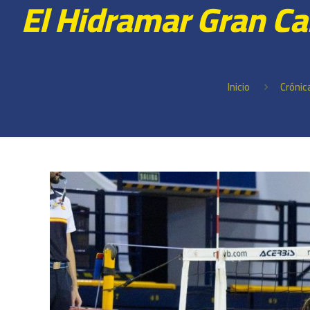
El Hidramar Gran Can
Inicio
Crónic