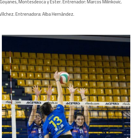
5), Goyanes, Montesdeoca y Ester. Entrenador: Marcos Milinkovic.
 y Vílchez. Entrenadora: Alba Hernández.