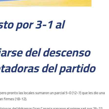
to por 3-1 al
ejarse del descenso
tadoras del partido
ero pronto las locales sumaron un parcial 5-0 (12-7) que les dio una
an firmes (18-12).
nfitrionas del Hidramar Gran Canaria ganaron el primer set por 25-22