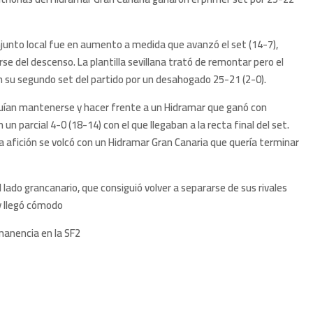
onjunto local fue en aumento a medida que avanzó el set (14-7),
se del descenso. La plantilla sevillana trató de remontar pero el
 su segundo set del partido por un desahogado 25-21 (2-0).
eguían mantenerse y hacer frente a un Hidramar que ganó con
parcial 4-0 (18-14) con el que llegaban a la recta final del set.
. La afición se volcó con un Hidramar Gran Canaria que quería terminar
 lado grancanario, que consiguió volver a separarse de sus rivales
 y llegó cómodo
rmanencia en la SF2