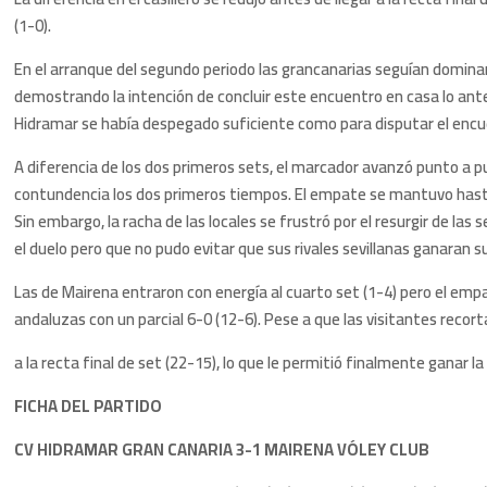
(1-0).
En el arranque del segundo periodo las grancanarias seguían dominan
demostrando la intención de concluir este encuentro en casa lo antes
Hidramar se había despegado suficiente como para disputar el encue
A diferencia de los dos primeros sets, el marcador avanzó punto a 
contundencia los dos primeros tiempos. El empate se mantuvo hasta l
Sin embargo, la racha de las locales se frustró por el resurgir de las
el duelo pero que no pudo evitar que sus rivales sevillanas ganaran 
Las de Mairena entraron con energía al cuarto set (1-4) pero el empat
andaluzas con un parcial 6-0 (12-6). Pese a que las visitantes recor
a la recta final de set (22-15), lo que le permitió finalmente ganar
FICHA DEL PARTIDO
CV HIDRAMAR GRAN CANARIA 3-1 MAIRENA VÓLEY CLUB