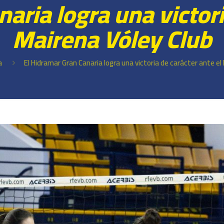
aria logra una victori
Mairena Vóley Club
a
El Hidramar Gran Canaria logra una victoria de carácter ante el