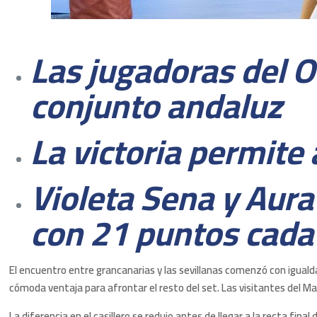
Las jugadoras del O
conjunto andaluz
La victoria permite
Violeta Sena y Aur
con 21 puntos cada
El encuentro entre grancanarias y las sevillanas comenzó con igualda
cómoda ventaja para afrontar el resto del set. Las visitantes del M
La diferencia en el casillero se redujo antes de llegar a la recta fi