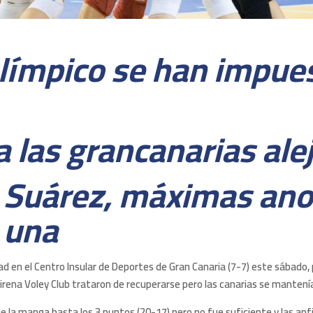
límpico se han impues
 a las grancanarias al
a Suárez, máximas ano
 una
d en el Centro Insular de Deportes de Gran Canaria (7-7) este sábado, p
airena Voley Club trataron de recuperarse pero las canarias se mantení
nal de la manga hasta los 3 puntos (20-17) pero no fue suficiente y las a