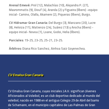
Arenal Emevé:
Prol (12), Malachías (10), Alejandra P. (27),
Mavrommatis (9), Diouf (4), Aranda (2) y Figueira (líbero) -equipo
inicial- Camino, Olalla, Akamere (2), Piqueras (líbero), Burgo.
CV Hidramar Gran Canaria:
Del Burgo (3), Manzano (20), Lucre
(8), Heloiza (11), Matienzo (24), Suárez (13) y Arocha (líbero) -
equipo inicial- Novoa (1), Loane, Godoi, Helia (líbero).
Parciales:
19-25, 23-25, 25-21, 23-25.
Árbitros:
Diana Rico Sanchez, Ainhoa Saiz Goyenechea.
CV Emalsa Gran Canaria
CV Emalsa Gran Canaria, cuyas iniciales J.A.V. significan Jóvenes
Aficionados al Voleibol, es un club deportivo dedicado al mundo del
voleibol, nacido en 1988 en el antiguo Colegio 29 de Abril del barrio
de Schamann, en el municipio capitalino de Las Palmas de Gran