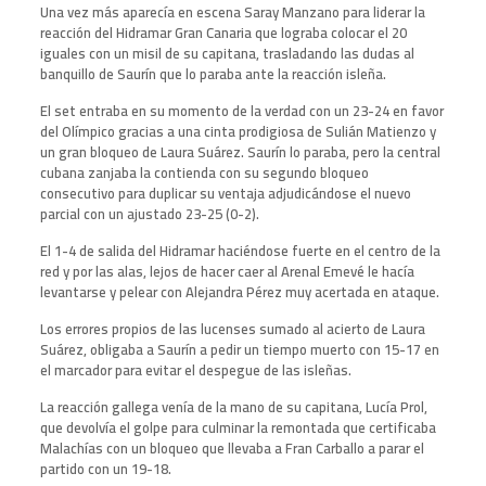
Una vez más aparecía en escena Saray Manzano para liderar la
reacción del Hidramar Gran Canaria que lograba colocar el 20
iguales con un misil de su capitana, trasladando las dudas al
banquillo de Saurín que lo paraba ante la reacción isleña.
El set entraba en su momento de la verdad con un 23-24 en favor
del Olímpico gracias a una cinta prodigiosa de Sulián Matienzo y
un gran bloqueo de Laura Suárez. Saurín lo paraba, pero la central
cubana zanjaba la contienda con su segundo bloqueo
consecutivo para duplicar su ventaja adjudicándose el nuevo
parcial con un ajustado 23-25 (0-2).
El 1-4 de salida del Hidramar haciéndose fuerte en el centro de la
red y por las alas, lejos de hacer caer al Arenal Emevé le hacía
levantarse y pelear con Alejandra Pérez muy acertada en ataque.
Los errores propios de las lucenses sumado al acierto de Laura
Suárez, obligaba a Saurín a pedir un tiempo muerto con 15-17 en
el marcador para evitar el despegue de las isleñas.
La reacción gallega venía de la mano de su capitana, Lucía Prol,
que devolvía el golpe para culminar la remontada que certificaba
Malachías con un bloqueo que llevaba a Fran Carballo a parar el
partido con un 19-18.