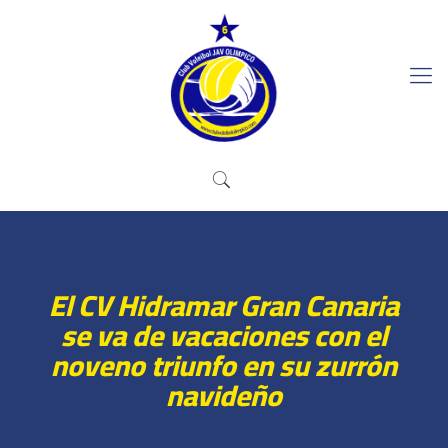
El CV Hidramar Gran Canaria
se va de vacaciones con el
noveno triunfo en su zurrón
navideño