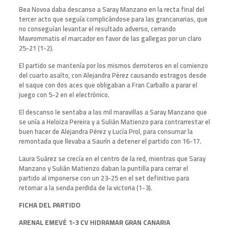
Bea Novoa daba descanso a Saray Manzano en la recta final del
tercer acto que seguía complicándose para las grancanarias, que
no conseguían levantar el resultado adverso, cerrando
Mavrommatis el marcador en favor de las gallegas por un claro
25-21 (1-2).
El partido se mantenía por los mismos derroteros en el comienzo
del cuarto asalto, con Alejandra Pérez causando estragos desde
el saque con dos aces que obligaban a Fran Carballo a parar el
juego con 5-2 en el electrónico.
El descanso le sentaba a las mil maravillas a Saray Manzano que
se unía a Heloiza Pereira y a Sulián Matienzo para contrarrestar el
buen hacer de Alejandra Pérez y Lucía Prol, para consumar la
remontada que llevaba a Saurín a detener el partido con 16-17.
Laura Suárez se crecía en el centro de la red, mientras que Saray
Manzano y Sulián Matienzo daban la puntilla para cerrar el
partido al imponerse con un 23-25 en el set definitivo para
retornar a la senda perdida de la victoria (1-3).
FICHA DEL PARTIDO
ARENAL EMEVÉ 1-3 CV HIDRAMAR GRAN CANARIA