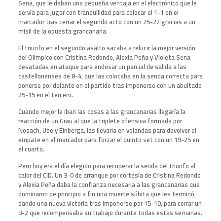
Sena, que le daban una pequeña ventaja en el electrónico que le
servía para jugar con tranquilidad para colocar el 1-1 en el
marcador tras cerrar el segundo acto con un 25-22 gracias a un
misil de la opuesta grancanaria.
El triunfo en el segundo asalto sacaba a relucir la mejor versión
del Olímpico con Cristina Redondo, Alexia Peña y Violeta Sena
desatadas en ataque para endosar un parcial de salida a las
castellonenses de 8-4, que las colocaba en la senda correcta para
ponerse por delante en el partido tras imponerse con un abultado
25-15 en el tercero.
Cuando mejor le iban las cosas a las grancanarias llegaría la
reacción de un Grau al que la triplete ofensiva formada por
Nosach, Ube y Einberga, las llevaría en volandas para devolver el
empate en el marcador para forzar el quinto set con un 19-25 en
el cuarto.
Pero hoy era el día elegido para recuperar la senda del triunfo al
calor del CID. Un 3-0 de arranque por cortesía de Cristina Redondo
y Alexia Peña daba la confianza necesaria a las grancanarias que
dominaron de principio a fin una muerte súbita que les terminó
dando una nueva victoria tras imponerse por 15-10, para cerrar un
3-2 que recompensaba su trabajo durante todas estas semanas.