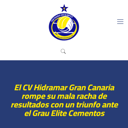
El CV Hidramar Gran Canaria
rompe su mala racha de
resultados con un triunfo ante
el Grau Elite Cementos