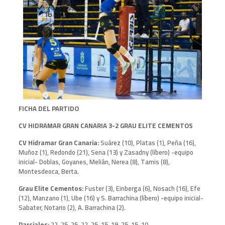
FICHA DEL PARTIDO
CV HIDRAMAR GRAN CANARIA 3-2 GRAU ELITE CEMENTOS
CV Hidramar Gran Canaria:
Suárez (10), Platas (1), Peña (16),
Muñoz (1), Redondo (21), Sena (13) y Zasadny (líbero) -equipo
inicial- Doblas, Goyanes, Melián, Nerea (8), Tamis (8),
Montesdeoca, Berta.
Grau Elite Cementos:
Fuster (3), Einberga (6), Nosach (16), Efe
(12), Manzano (1), Ube (16) y S. Barrachina (líbero) -equipo inicial-
Sabater, Notario (2), A. Barrachina (2).
Parciales:
22-25, 25-22, 25-15, 19-25, 15-10.