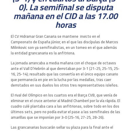
0). La semifinal se disputa
mañana en el CID a las 17.00
horas
El CV Hidramar Gran Canaria se mantiene invicto en el
Campeonato de España júnior, en el que las discípulas de Marcos
Milinkovic son ya semifinalistas, en un torneo en el que además
la entidad grancanaria es la anfitriona.
La jornada arrancaba a media mañana con el choque de octavos
ante el Vall D’Hebrón al que derrotaban por 3-1 (21-25, 25-15, 25-
16, 25-14); resultado que las convertía en el único equipo canario
que permanecía en pie en la lucha por las medallas, tras caer
derrotados en sus duelos los otros tres representativos isleños.
El rival del Olímpico en los cuartos era el Barça CVB, que venía de
eliminar en el cruce anterior al Madrid Chamberí por la vía rápida. El
cuadro culé plantaba cara a las anfitrionas, sobre todo en los dos
últimos sets, pero no podía evitar el pase a las semifinales de las
amarillas que se imponían por 3-0 (25-16, 27-25, 28-26).
Las grancanarias buscarán sellar su plaza para la final ante el