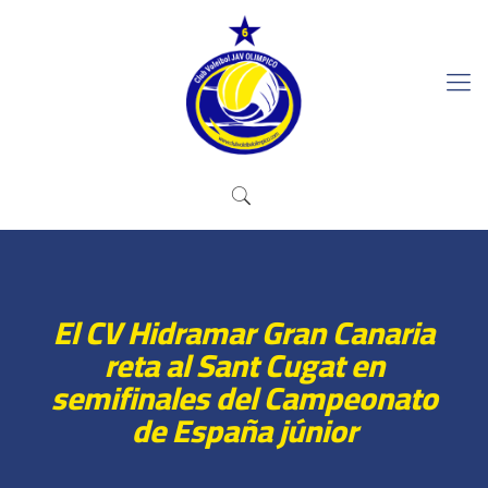
El CV Hidramar Gran Canaria
reta al Sant Cugat en
semifinales del Campeonato
de España júnior