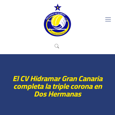
El CV Hidramar Gran Canaria
completa la triple corona en
Dos Hermanas