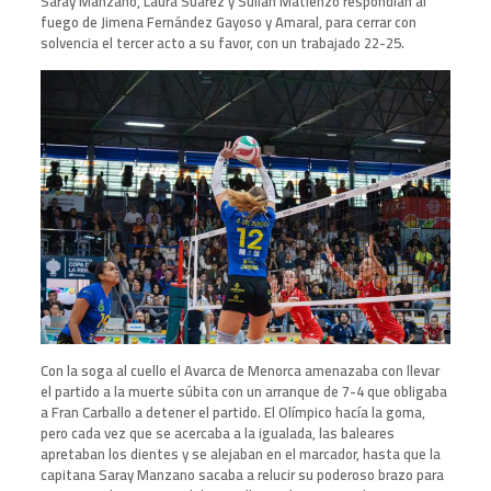
Saray Manzano, Laura Suárez y Sulián Matienzo respondían al
fuego de Jimena Fernández Gayoso y Amaral, para cerrar con
solvencia el tercer acto a su favor, con un trabajado 22-25.
Con la soga al cuello el Avarca de Menorca amenazaba con llevar
el partido a la muerte súbita con un arranque de 7-4 que obligaba
a Fran Carballo a detener el partido. El Olímpico hacía la goma,
pero cada vez que se acercaba a la igualada, las baleares
apretaban los dientes y se alejaban en el marcador, hasta que la
capitana Saray Manzano sacaba a relucir su poderoso brazo para