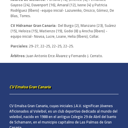
Gayoso (24), Davenport (16), Amaral (12), Ivone (4) y Patricia
Rodríguez (líbero) -equipo inicial- Lazurenko, Orozco, Gómez, De
Blas, Torres.
CV Hidramar Gran Canaria:
Del Burgo (2), Manzano (23), Suárez
(15), Heloiza (15), Matienzo (19), Godoi (8) y Arocha (líbero) -
equipo inicial- Novoa, Lucre, Loane, Helia (líbero), Collar.
Parciales:
29-27, 22-25, 22-25, 22-25.
Árbitros:
Juan Antonio Erce Álvarez y Fernando J. Cerrato.
CV Emalsa Gran Canaria
CV Emalsa Gran Canaria, cuyas iniciales J.A.V. significan Jóvenes
Aficionados al Voleibol, es un club deportivo dedicado al mundo del
voleibol, nacido en 1988 en el antiguo Colegio 29 de Abril del barrio
de Schamann, en el municipio capitalino de Las Palmas de Gran
Canaria.