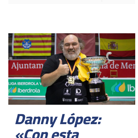
Danny López:
«Con esta